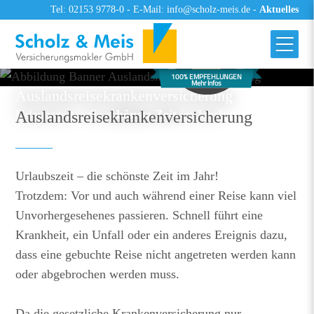
Tel: 02153 9778-0
-
E-Mail: info@scholz-meis.de
-
Aktuelles
100% EMPFEHLUNGEN
Mehr Infos
Auslandsreisekrankenversicherung
Urlaubszeit – die
schönste Zeit
im Jahr!
Auslandsreisekrankenversicherung
Urlaubszeit – die schönste Zeit im Jahr!
Trotzdem: Vor und auch während einer Reise kann viel
Unvorhergesehenes passieren. Schnell führt eine
Krankheit, ein Unfall oder ein anderes Ereignis dazu,
dass eine gebuchte Reise nicht angetreten werden kann
oder abgebrochen werden muss.
Da die gesetzliche Krankenversicherung nur