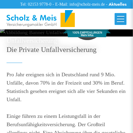
Aktuelles
Tel: 02153 9778-0
-
E-Mail: info@scholz-meis.de
-
100% EMPFEHLUNGEN
Mehr Infos
Unfallversicherung
Weil das Leben nicht in Watte gepackt ist
Die Private Unfallversicherung
Pro Jahr ereignen sich in Deutschland rund 9 Mio.
Unfälle, davon 70% in der Freizeit und 30% im Beruf.
Statistisch gesehen ereignet sich alle vier Sekunden ein
Unfall.
Einige führen zu einem Leistungsfall in der
Berufsunfähigkeitsversicherung. Der Großteil
allerdings nicht. Eine Absicherung über die gesetzliche