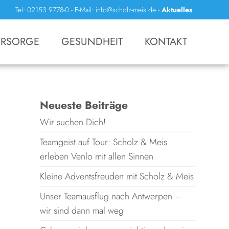
Tel: 02153 9778-0
-
E-Mail: info@scholz-meis.de
-
Aktuelles
RSORGE
GESUNDHEIT
KONTAKT
Neueste Beiträge
Wir suchen Dich!
Teamgeist auf Tour: Scholz & Meis
erleben Venlo mit allen Sinnen
Kleine Adventsfreuden mit Scholz & Meis
Unser Teamausflug nach Antwerpen –
wir sind dann mal weg