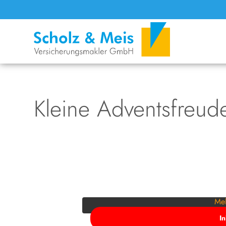
Kleine Adventsfreud
Sie sehen gerade einen Platzhalterin
zuzugreifen, klicken Sie auf die Schalt
Drittanbiet
Meh
I