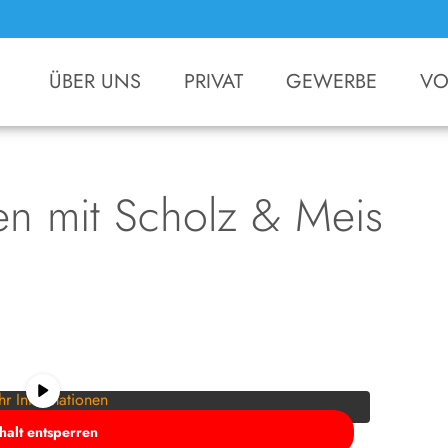
ÜBER UNS
PRIVAT
GEWERBE
VO
en mit Scholz & Meis
halt von
YouTube
. Um auf den eigentlichen Inhalt
fläche unten. Bitte beachten Sie, dass dabei Daten an
er weitergegeben werden.
r Informationen
nhalt entsperren