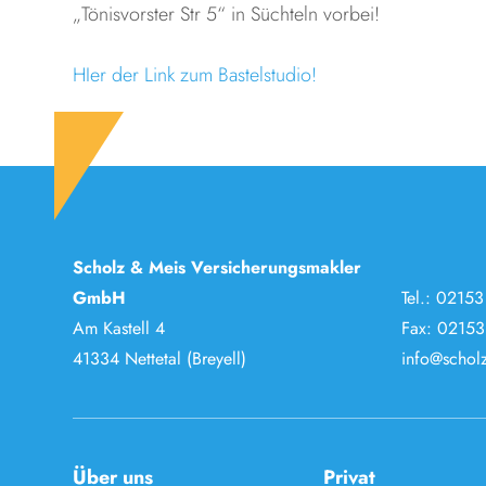
„Tönisvorster Str 5“ in Süchteln vorbei!
HIer der Link zum Bastelstudio!
Scholz & Meis Versicherungsmakler
GmbH
Tel.:
02153
Am Kastell 4
Fax: 02153
41334 Nettetal (Breyell)
info@scholz
Über uns
Privat