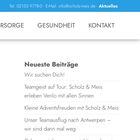
Tel: 02153 9778-0
-
E-Mail: info@scholz-meis.de
-
Aktuelles
RSORGE
GESUNDHEIT
KONTAKT
Neueste Beiträge
Wir suchen Dich!
Teamgeist auf Tour: Scholz & Meis
erleben Venlo mit allen Sinnen
Kleine Adventsfreuden mit Scholz & Meis
Unser Teamausflug nach Antwerpen –
wir sind dann mal weg